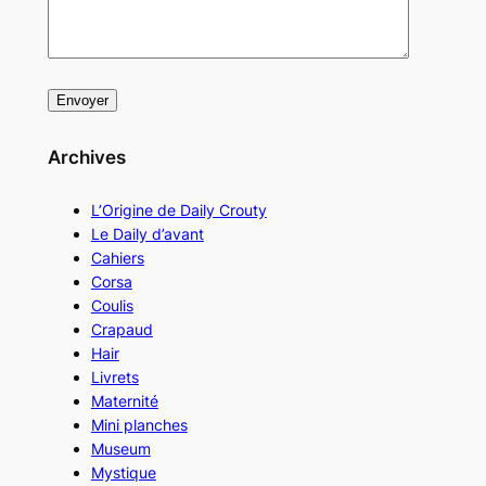
Archives
L’Origine de Daily Crouty
Le Daily d’avant
Cahiers
Corsa
Coulis
Crapaud
Hair
Livrets
Maternité
Mini planches
Museum
Mystique