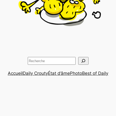
Rechercher
Accueil
Daily Crouty
État d’âme
Photo
Best of Daily