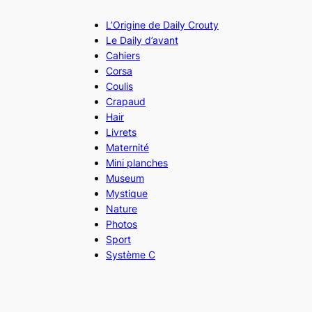
L’Origine de Daily Crouty
Le Daily d’avant
Cahiers
Corsa
Coulis
Crapaud
Hair
Livrets
Maternité
Mini planches
Museum
Mystique
Nature
Photos
Sport
Système C