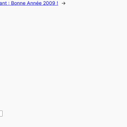
ant :
Bonne Année 2009 !
→