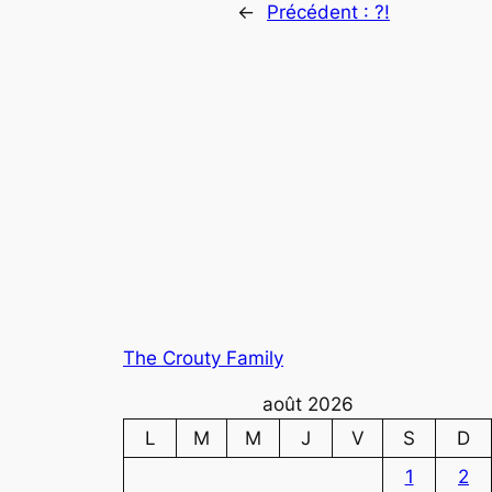
←
Précédent :
?!
The Crouty Family
août 2026
L
M
M
J
V
S
D
1
2