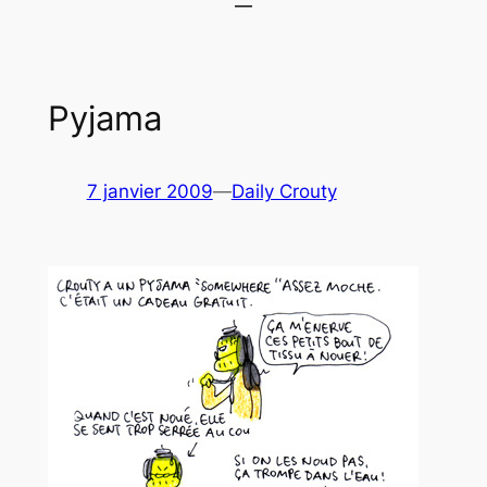
Pyjama
7 janvier 2009
—
Daily Crouty