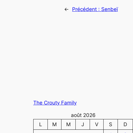
←
Précédent :
Senbeï
The Crouty Family
août 2026
L
M
M
J
V
S
D