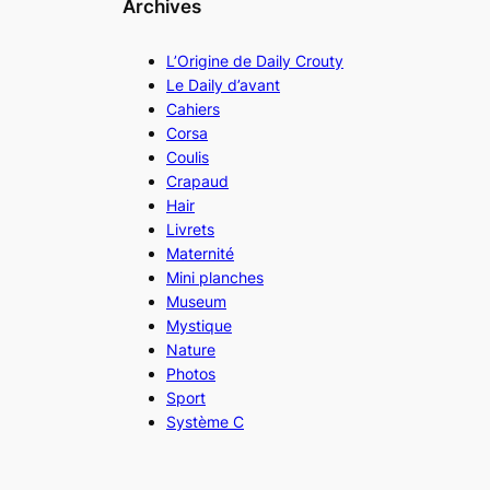
Archives
L’Origine de Daily Crouty
Le Daily d’avant
Cahiers
Corsa
Coulis
Crapaud
Hair
Livrets
Maternité
Mini planches
Museum
Mystique
Nature
Photos
Sport
Système C