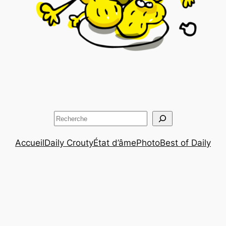
Rechercher
Accueil
Daily Crouty
État d’âme
Photo
Best of Daily