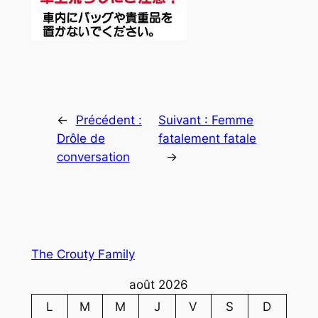
←
Précédent :
Suivant :
Femme
Drôle de
fatalement fatale
conversation
→
The Crouty Family
août 2026
L
M
M
J
V
S
D