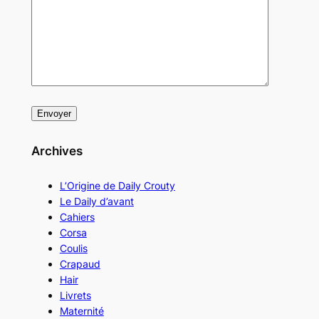
Archives
L’Origine de Daily Crouty
Le Daily d’avant
Cahiers
Corsa
Coulis
Crapaud
Hair
Livrets
Maternité