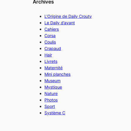
Archives
L’Origine de Daily Crouty
Le Daily d’avant
Cahiers
Corsa
Coulis
Crapaud
Hair
Livrets
Maternité
Mini planches
Museum
Mystique
Nature
Photos
Sport
Système C