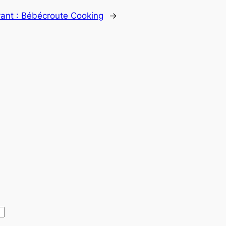
vant :
Bébécroute Cooking
→