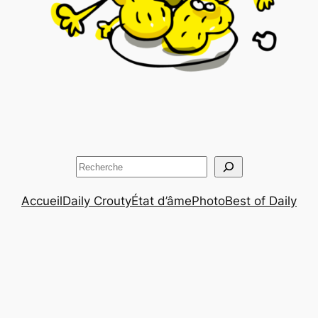
Rechercher
Accueil
Daily Crouty
État d’âme
Photo
Best of Daily