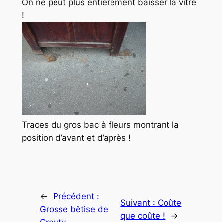
On ne peut plus entièrement baisser la vitre
!
Traces du gros bac à fleurs montrant la
position d’avant et d’après !
←
Précédent :
Suivant :
Coûte
Grosse bêtise de
que coûte !
→