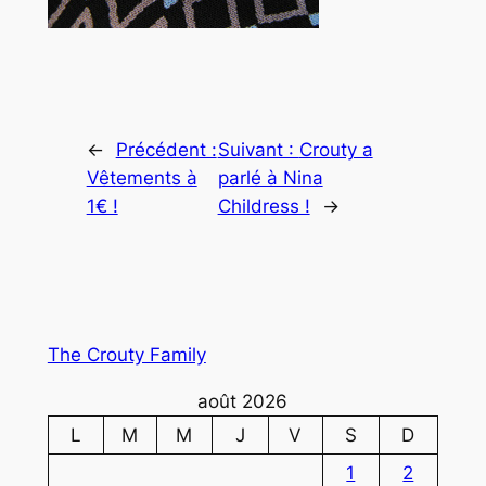
←
Précédent :
Suivant :
Crouty a
Vêtements à
parlé à Nina
1€ !
Childress !
→
The Crouty Family
août 2026
L
M
M
J
V
S
D
1
2