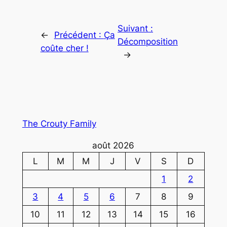
Suivant :
←
Précédent :
Ça
Décomposition
coûte cher !
→
The Crouty Family
août 2026
L
M
M
J
V
S
D
1
2
3
4
5
6
7
8
9
10
11
12
13
14
15
16