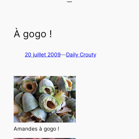
À gogo !
20 juillet 2009
—
Daily Crouty
Amandes à gogo !