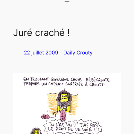
Juré craché !
22 juillet 2009
—
Daily Crouty