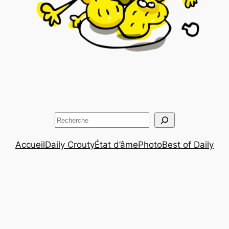
Rechercher
Accueil
Daily Crouty
État d’âme
Photo
Best of Daily