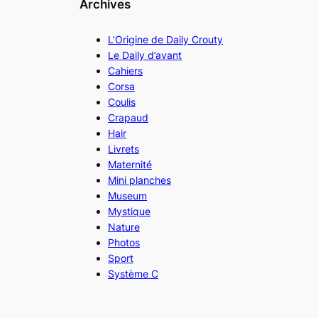
Archives
L’Origine de Daily Crouty
Le Daily d’avant
Cahiers
Corsa
Coulis
Crapaud
Hair
Livrets
Maternité
Mini planches
Museum
Mystique
Nature
Photos
Sport
Système C