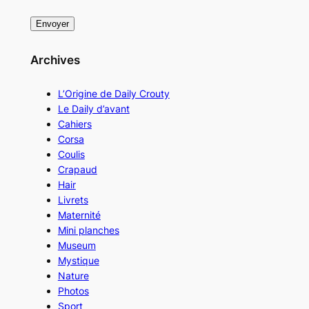
Archives
L’Origine de Daily Crouty
Le Daily d’avant
Cahiers
Corsa
Coulis
Crapaud
Hair
Livrets
Maternité
Mini planches
Museum
Mystique
Nature
Photos
Sport