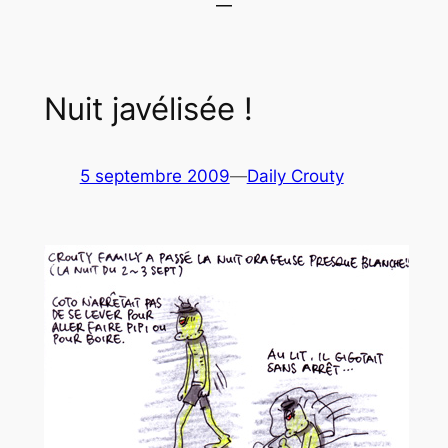
Nuit javélisée !
5 septembre 2009
—
Daily Crouty