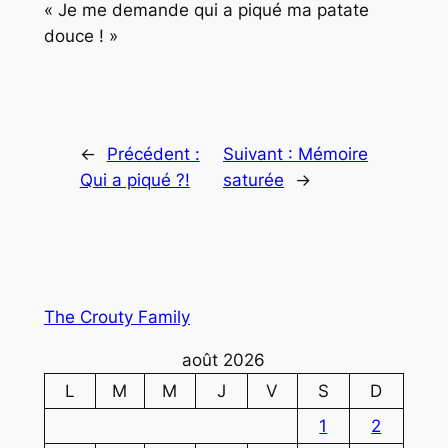
« Je me demande qui a piqué ma patate
douce ! »
←
Précédent :
Suivant :
Mémoire
Qui a piqué ?!
saturée
→
The Crouty Family
août 2026
L
M
M
J
V
S
D
1
2