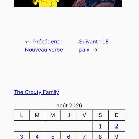
←
Précédent :
Suivant :
LE
Nouveau verbe
paix
→
The Crouty Family
août 2026
L
M
M
J
V
S
D
1
2
3
4
5
6
7
8
9