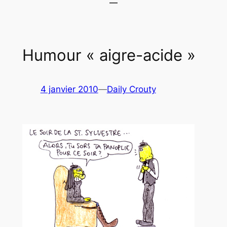
Humour « aigre-acide »
4 janvier 2010
—
Daily Crouty