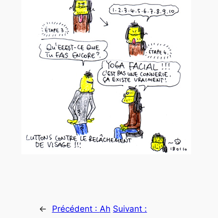
←
Précédent :
Ah
Suivant :