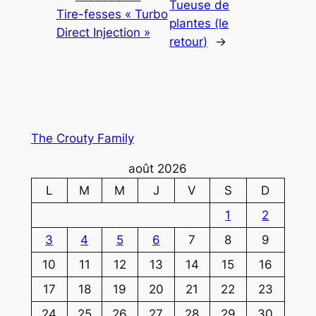
Tueuse de
Tire-fesses « Turbo
plantes (le
Direct Injection »
retour)
→
The Crouty Family
août 2026
L
M
M
J
V
S
D
1
2
3
4
5
6
7
8
9
10
11
12
13
14
15
16
17
18
19
20
21
22
23
24
25
26
27
28
29
30