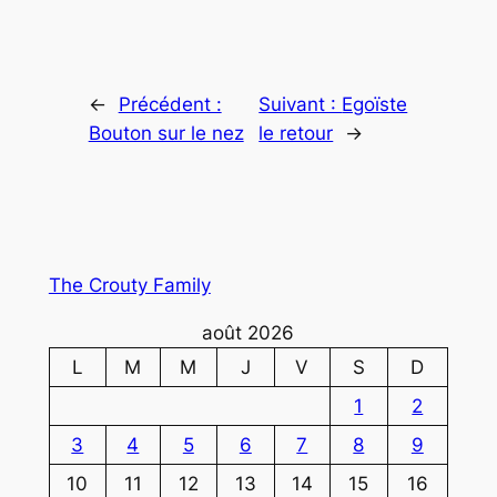
←
Précédent :
Suivant :
Egoïste
Bouton sur le nez
le retour
→
The Crouty Family
août 2026
L
M
M
J
V
S
D
1
2
3
4
5
6
7
8
9
10
11
12
13
14
15
16