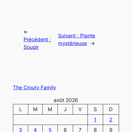
←
Suivant :
Plante
Précédent :
mystérieuse
→
Soupir
The Crouty Family
août 2026
L
M
M
J
V
S
D
1
2
3
4
5
6
7
8
9