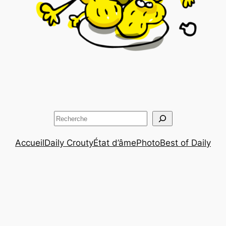
Rechercher
Accueil
Daily Crouty
État d’âme
Photo
Best of Daily