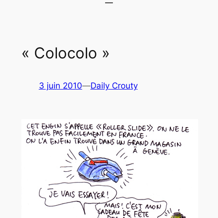
« Colocolo »
3 juin 2010
—
Daily Crouty