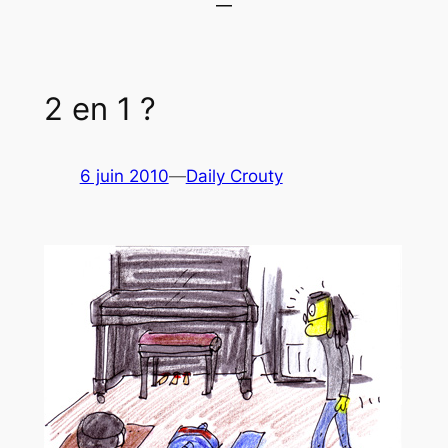
2 en 1 ?
6 juin 2010
—
Daily Crouty