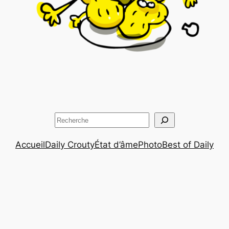
Rechercher
Accueil
Daily Crouty
État d’âme
Photo
Best of Daily