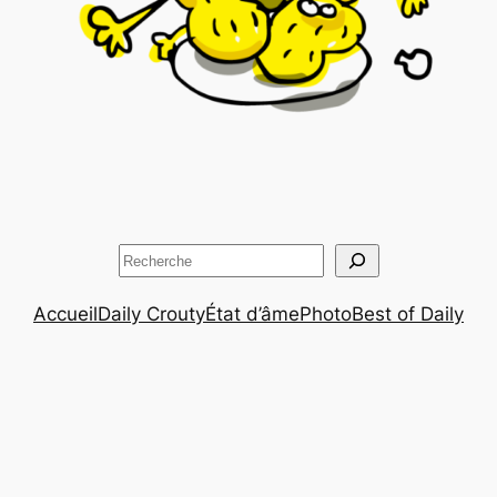
Rechercher
Accueil
Daily Crouty
État d’âme
Photo
Best of Daily