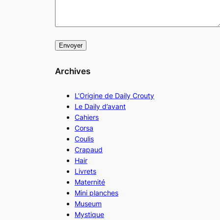
Archives
L’Origine de Daily Crouty
Le Daily d’avant
Cahiers
Corsa
Coulis
Crapaud
Hair
Livrets
Maternité
Mini planches
Museum
Mystique