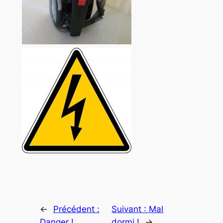
←
Précédent :
Suivant :
Mal
Danger !
dormi !
→