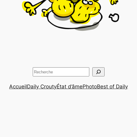
Rechercher
Accueil
Daily Crouty
État d’âme
Photo
Best of Daily