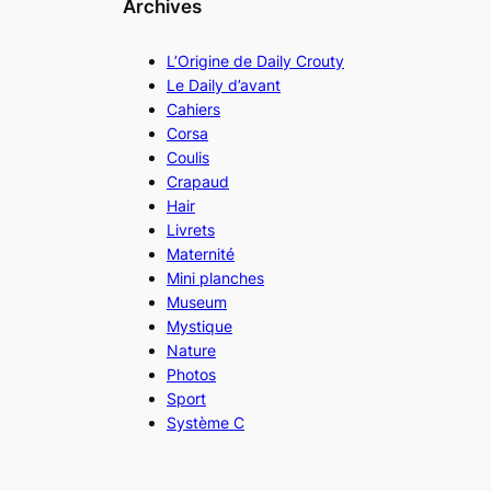
Archives
L’Origine de Daily Crouty
Le Daily d’avant
Cahiers
Corsa
Coulis
Crapaud
Hair
Livrets
Maternité
Mini planches
Museum
Mystique
Nature
Photos
Sport
Système C