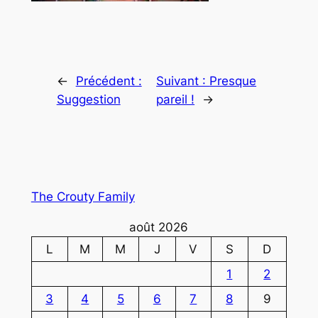
←
Précédent :
Suivant :
Presque
Suggestion
pareil !
→
The Crouty Family
août 2026
L
M
M
J
V
S
D
1
2
3
4
5
6
7
8
9