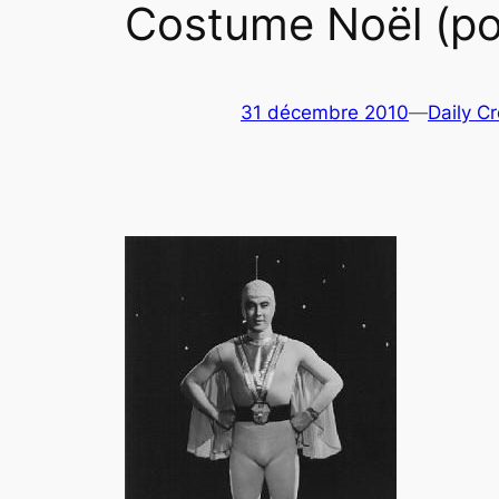
Costume Noël (pou
31 décembre 2010
—
Daily C