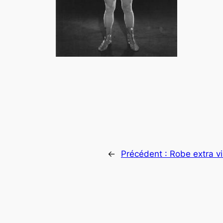
←
Précédent :
Robe extra v