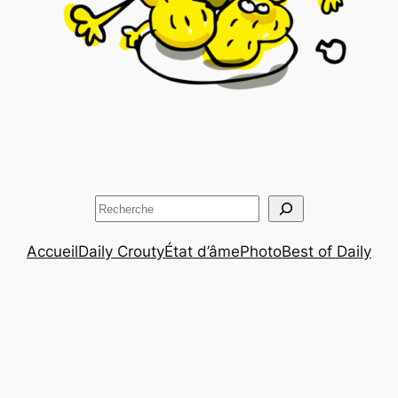
Rechercher
Accueil
Daily Crouty
État d’âme
Photo
Best of Daily