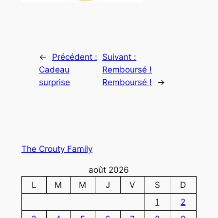
←
Précédent :
Suivant :
Cadeau
Remboursé !
surprise
Remboursé !
→
The Crouty Family
août 2026
L
M
M
J
V
S
D
1
2