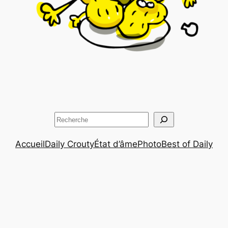
Rechercher
Accueil
Daily Crouty
État d’âme
Photo
Best of Daily