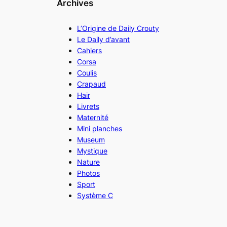
Archives
L’Origine de Daily Crouty
Le Daily d’avant
Cahiers
Corsa
Coulis
Crapaud
Hair
Livrets
Maternité
Mini planches
Museum
Mystique
Nature
Photos
Sport
Système C