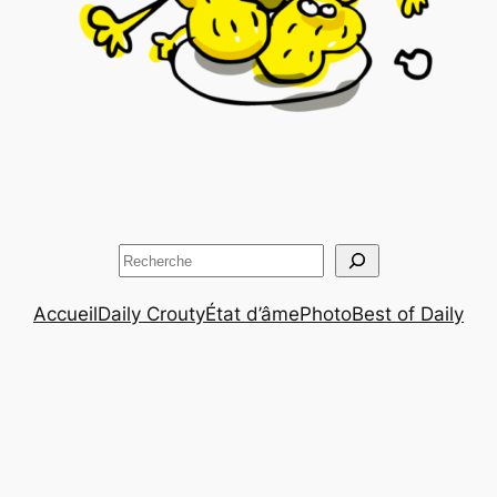
Rechercher
Accueil
Daily Crouty
État d’âme
Photo
Best of Daily