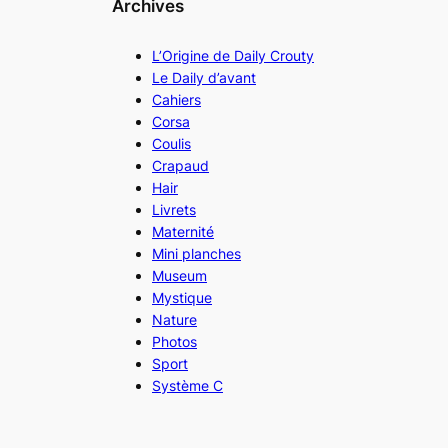
Archives
L’Origine de Daily Crouty
Le Daily d’avant
Cahiers
Corsa
Coulis
Crapaud
Hair
Livrets
Maternité
Mini planches
Museum
Mystique
Nature
Photos
Sport
Système C