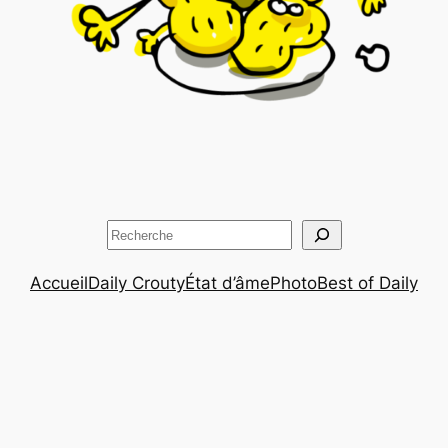
Rechercher
Accueil
Daily Crouty
État d’âme
Photo
Best of Daily