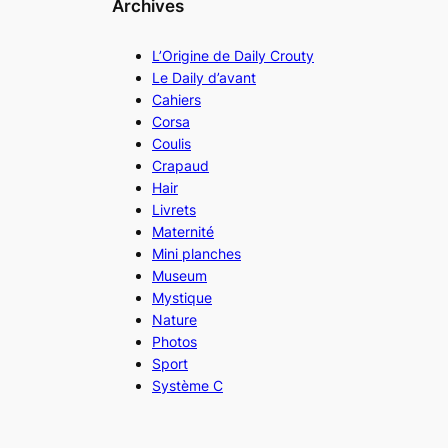
Archives
L’Origine de Daily Crouty
Le Daily d’avant
Cahiers
Corsa
Coulis
Crapaud
Hair
Livrets
Maternité
Mini planches
Museum
Mystique
Nature
Photos
Sport
Système C