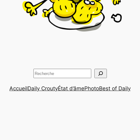
Rechercher
Accueil
Daily Crouty
État d’âme
Photo
Best of Daily