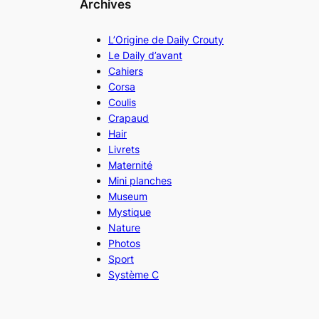
Archives
L’Origine de Daily Crouty
Le Daily d’avant
Cahiers
Corsa
Coulis
Crapaud
Hair
Livrets
Maternité
Mini planches
Museum
Mystique
Nature
Photos
Sport
Système C