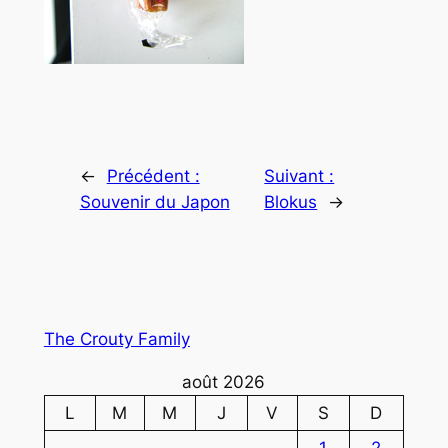
←
Précédent :
Suivant :
Souvenir du Japon
Blokus
→
The Crouty Family
août 2026
L
M
M
J
V
S
D
1
2