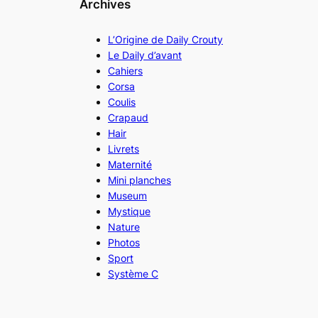
Archives
L’Origine de Daily Crouty
Le Daily d’avant
Cahiers
Corsa
Coulis
Crapaud
Hair
Livrets
Maternité
Mini planches
Museum
Mystique
Nature
Photos
Sport
Système C