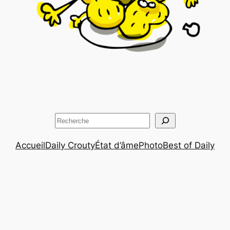
Rechercher
Accueil
Daily Crouty
État d’âme
Photo
Best of Daily