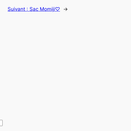
Suivant :
Sac Momiji♡
→