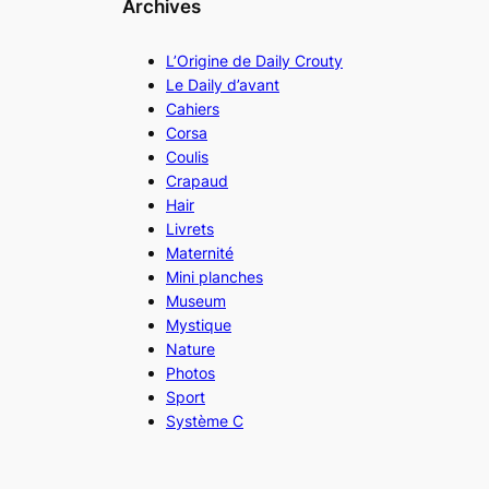
Archives
L’Origine de Daily Crouty
Le Daily d’avant
Cahiers
Corsa
Coulis
Crapaud
Hair
Livrets
Maternité
Mini planches
Museum
Mystique
Nature
Photos
Sport
Système C