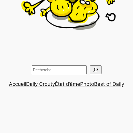
Rechercher
Accueil
Daily Crouty
État d’âme
Photo
Best of Daily