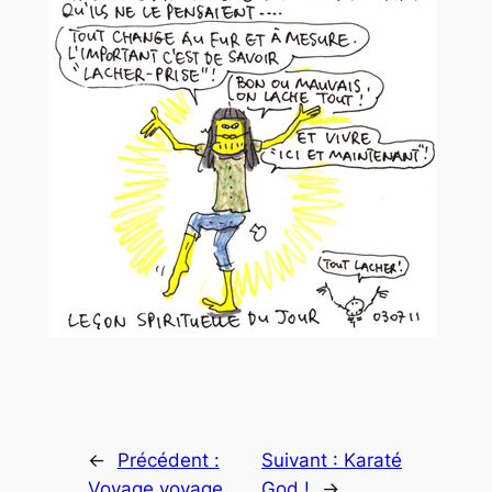
←
Précédent :
Suivant :
Karaté
Voyage voyage
God !
→