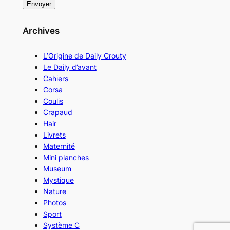
Archives
L’Origine de Daily Crouty
Le Daily d’avant
Cahiers
Corsa
Coulis
Crapaud
Hair
Livrets
Maternité
Mini planches
Museum
Mystique
Nature
Photos
Sport
Système C