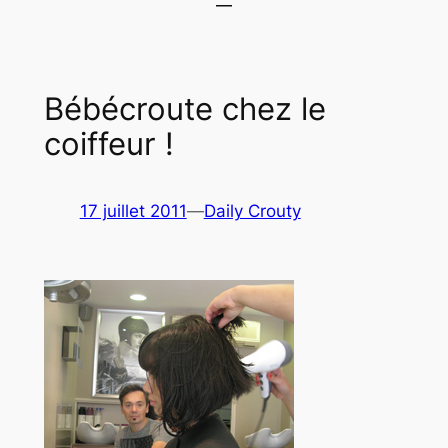
Bébécroute chez le
coiffeur !
17 juillet 2011
—
Daily Crouty