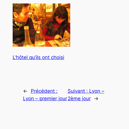
L’hôtel qu’ils ont choisi
←
Précédent :
Suivant :
Lyon –
Lyon – premier jour
2ème jour
→