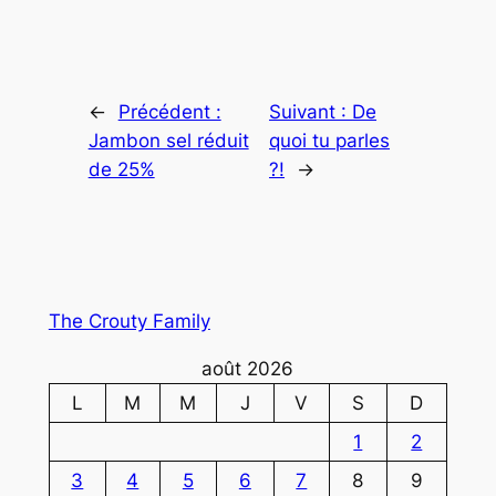
←
Précédent :
Suivant :
De
Jambon sel réduit
quoi tu parles
de 25%
?!
→
The Crouty Family
août 2026
L
M
M
J
V
S
D
1
2
3
4
5
6
7
8
9