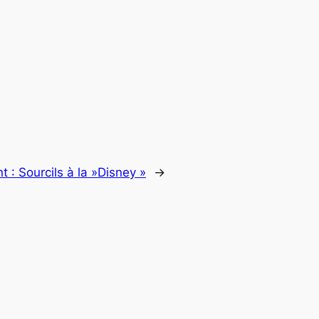
nt :
Sourcils à la »Disney »
→