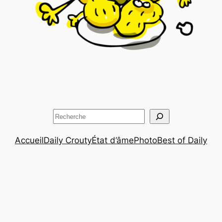
Rechercher
Accueil
Daily Crouty
État d’âme
Photo
Best of Daily