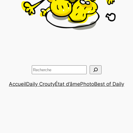
Rechercher
Accueil
Daily Crouty
État d’âme
Photo
Best of Daily