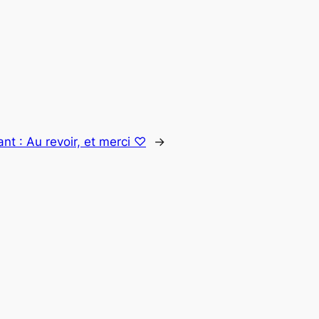
ant :
Au revoir, et merci ♡
→