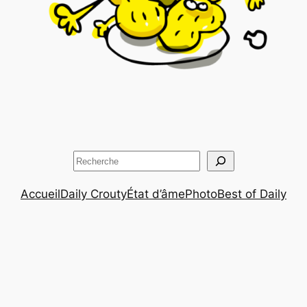
Rechercher
Accueil
Daily Crouty
État d’âme
Photo
Best of Daily