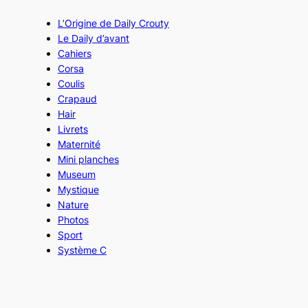
L’Origine de Daily Crouty
Le Daily d’avant
Cahiers
Corsa
Coulis
Crapaud
Hair
Livrets
Maternité
Mini planches
Museum
Mystique
Nature
Photos
Sport
Système C