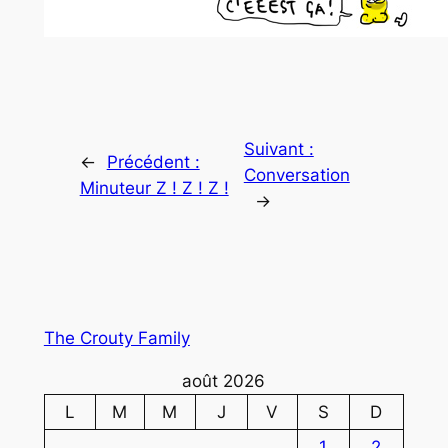
Suivant :
←
Précédent :
Conversation
Minuteur Z ! Z ! Z !
→
The Crouty Family
août 2026
L
M
M
J
V
S
D
1
2