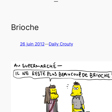
Brioche
26 juin 2012
—
Daily Crouty