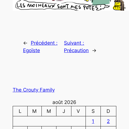
←
Précédent :
Suivant :
Egoïste
Précaution
→
The Crouty Family
août 2026
L
M
M
J
V
S
D
1
2