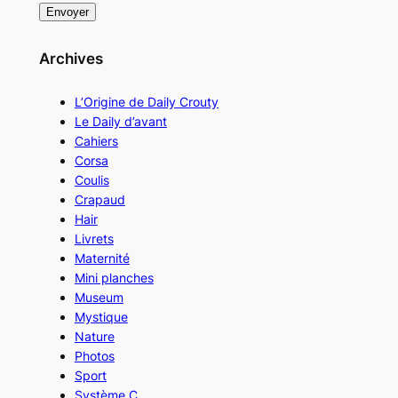
Archives
L’Origine de Daily Crouty
Le Daily d’avant
Cahiers
Corsa
Coulis
Crapaud
Hair
Livrets
Maternité
Mini planches
Museum
Mystique
Nature
Photos
Sport
Système C