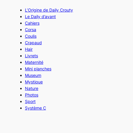
L’Origine de Daily Crouty
Le Daily d’avant
Cahiers
Corsa
Coulis
Crapaud
Hair
Livrets
Maternité
Mini planches
Museum
Mystique
Nature
Photos
Sport
Système C